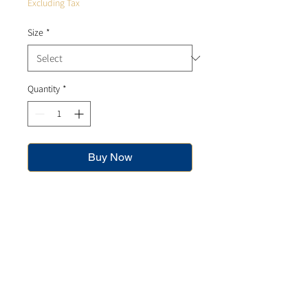
Excluding Tax
Size
*
Quantity
*
Buy Now
Chemiz sa a te komemore tèm
selebrasyon anivèsè Legliz nou an:
“Next Level to Greater Glory”. Lè ou
achte youn nan tees sa yo, ou
menm tou ou ka fè eksperyans yon
moso nan pi gwo glwa!
#StraightOuttaGreaterGlory