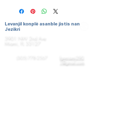
Levanjil konplè asanble jistis nan
Jezikri
3901 NW 2nd Ave
Miami, FL 33127
(305) 778-2567
fgamiami390
1@gmail.com
Vin
Dimanch
10AM
jwenn
nou
Mèkredi
7:30PM
Vandredi
8:00PM