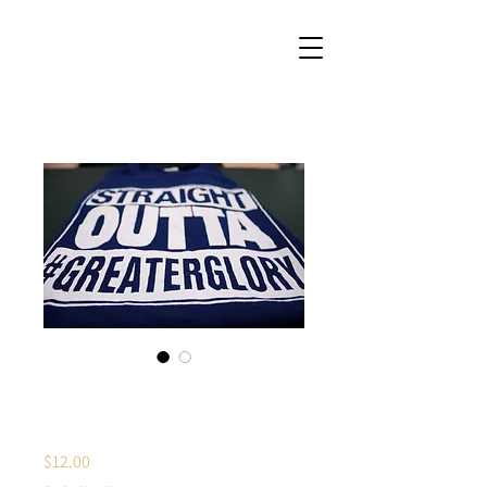
Sou entènèt jwèt
Greater Glory Tee
Price
$12.00